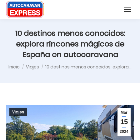
Nota:
Buscar:
este
sitio
web
10 destinos menos conocidos:
incluye
explora rincones mágicos de
un
España en autocaravana
sistema
Estás aquí:
de
Inicio
Viajes
10 destinos menos conocidos: explora…
accesibilidad.
Viajes
Mar
15
2024