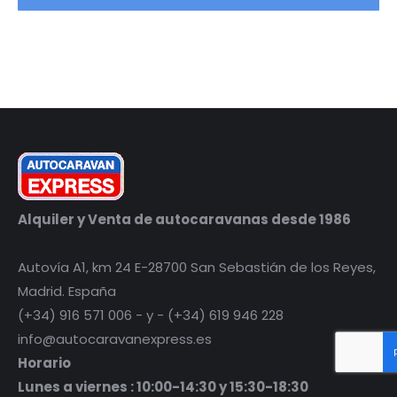
Alquiler y Venta de autocaravanas desde 1986
Autovía A1, km 24 E-28700 San Sebastián de los Reyes,
Madrid. España
(+34) 916 571 006 - y - (+34) 619 946 228
info@autocaravanexpress.es
Horario
Lunes a viernes : 10:00-14:30 y 15:30-18:30