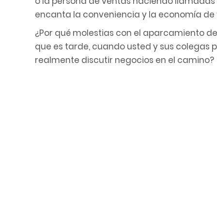
o la persona de ventas haciendo llamadas en
F10
encanta la conveniencia y la economía de 
para
¿Por qué molestias con el aparcamiento de
abrir
que es tarde, cuando usted y sus colegas 
un
realmente discutir negocios en el camino?
menú
de
accesibilidad.