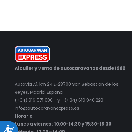
Alquiler y Venta de autocaravanas desde 1986
Autovía A1, km 24 E-28700 San Sebastián de los
Reyes, Madrid. España
(+34) 916 571 006 - y - (+34) 619 946 228
info@autocaravanexpress.es
Horario
Lunes a viernes : 10:00-14:30 y 15:30-18:30
Accesibilidad
Sábado : 10:30 - 14:00