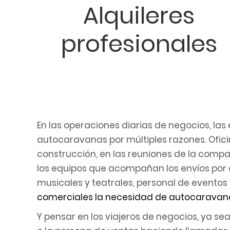
Alquileres
web
a
profesionales
las
personas
con
discapacidad
visual
que
están
En las operaciones diarias de negocios, la
usando
autocaravanas por múltiples razones. Oficina
un
construcción, en las reuniones de la compa
lector
los equipos que acompañan los envíos por 
de
musicales y teatrales, personal de evento
pantalla;
comerciales la necesidad de autocaravana
Presione
Y pensar en los viajeros de negocios, ya s
Control-