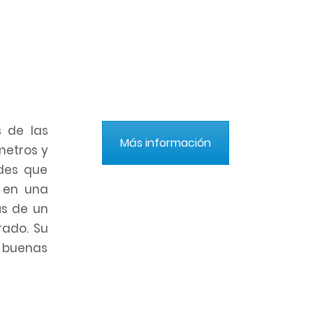
s de las
Más información
metros y
ades que
 en una
s de un
rado. Su
 buenas