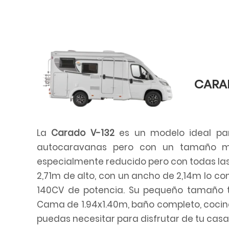
F10
para
abrir
un
menú
de
CARAD
accesibilidad.
La
Carado V-132
es un modelo ideal para
autocaravanas pero con un tamaño mu
especialmente reducido pero con todas la
2,71m de alto, con un ancho de 2,14m lo co
140CV de potencia. Su pequeño tamaño 
Cama de 1.94x1.40m, baño completo, cocina
puedas necesitar para disfrutar de tu cas