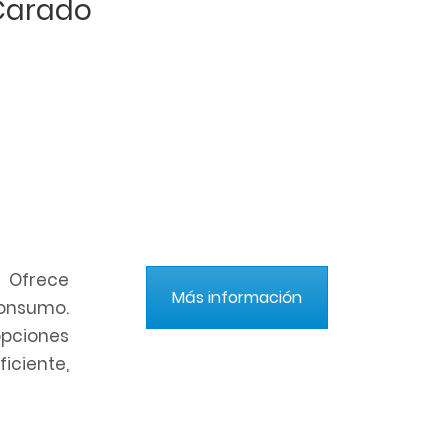
Carado
 Ofrece
Más información
consumo.
opciones
iciente,