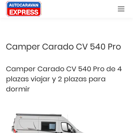
Nota:
Buscar:
este
sitio
web
incluye
Camper Carado CV 540 Pro
un
sistema
de
Camper Carado CV 540 Pro de 4
accesibilidad.
plazas viajar y 2 plazas para
dormir