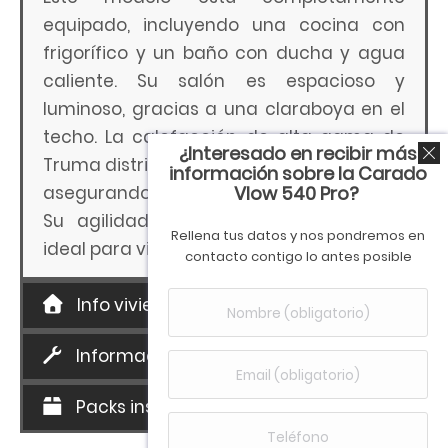
equipado, incluyendo una cocina con
frigorífico y un baño con ducha y agua
caliente. Su salón es espacioso y
luminoso, gracias a una claraboya en el
techo. La calefacción de alta gama de
¿Interesado en recibir más
Truma distribuye el calor uniformemente,
información sobre la Carado
Vlow 540 Pro?
asegurando confort incluso en invierno.
Su agilidad y aerodinámica lo hacen
Rellena tus datos y nos pondremos en
ideal para viajar por España o Europa.
contacto contigo lo antes posible
Info vivienda
Información técnica
Packs instalados