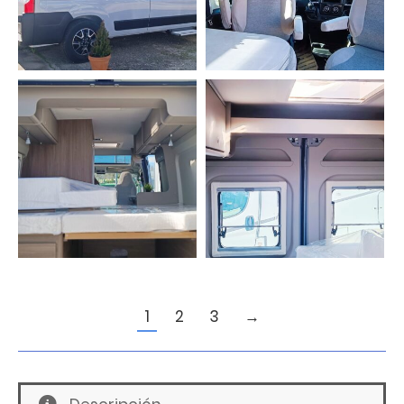
1
2
3
→