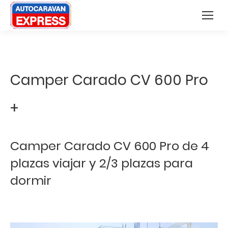
Nota:
Buscar:
este
sitio
web
incluye
Camper Carado CV 600 Pro
un
sistema
+
de
accesibilidad.
Camper Carado CV 600 Pro de 4
plazas viajar y 2/3 plazas para
dormir