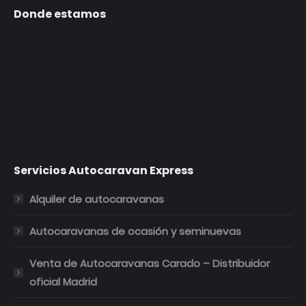
página
página
página
página
Donde estamos
se
se
se
se
abre
abre
abre
abre
en
en
en
en
una
una
una
una
ventana
ventana
ventana
ventana
nueva
nueva
nueva
nueva
Servicios Autocaravan Express
Alquiler de autocaravanas
Autocaravanas de ocasión y seminuevas
Venta de Autocaravanas Carado – Distribuidor
oficial Madrid