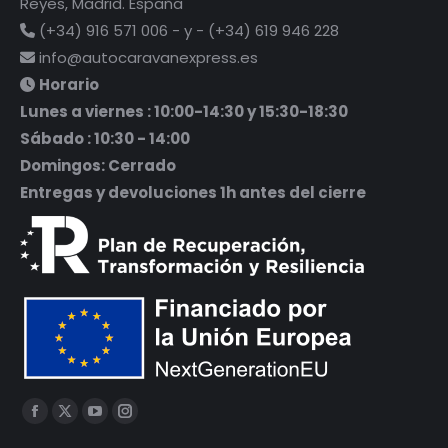
Reyes, Madrid. España
(+34) 916 571 006 - y - (+34) 619 946 228
info@autocaravanexpress.es
Horario
Lunes a viernes : 10:00-14:30 y 15:30-18:30
Sábado : 10:30 - 14:00
Domingos: Cerrado
Entregas y devoluciones 1h antes del cierre
Encuéntranos en:
Facebook
X
YouTube
Instagram