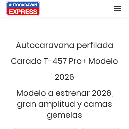
Nota:
Buscar:
este
sitio
web
incluye
Autocaravana perfilada
un
sistema
Carado T-457 Pro+ Modelo
de
accesibilidad.
2026
Modelo a estrenar 2026,
gran amplitud y camas
gemelas