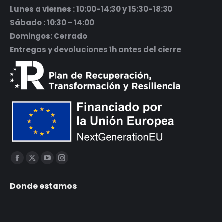
Lunes a viernes : 10:00-14:30 y 15:30-18:30
Sábado : 10:30 - 14:00
Domingos: Cerrado
Entregas y devoluciones 1h antes del cierre
Encuéntranos en:
Facebook
X
YouTube
Instagram
página
página
página
página
Donde estamos
se
se
se
se
abre
abre
abre
abre
en
en
en
en