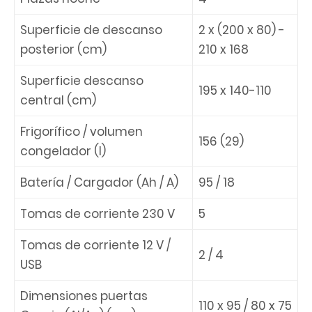
Superficie de descanso
2 x (200 x 80) -
posterior (cm)
210 x 168
Superficie descanso
195 x 140-110
central (cm)
Frigorífico / volumen
156 (29)
congelador (l)
Batería / Cargador (Ah / A)
95 / 18
Tomas de corriente 230 V
5
Tomas de corriente 12 V /
2 / 4
USB
Dimensiones puertas
110 x 95 / 80 x 75