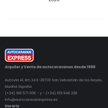
Alquiler y Venta de autocaravanas desde 1986
Autovía A1, km 24 E-28700 San Sebastián de los Reyes,
Madrid. España
(+34) 916 571 006 - y - (+34) 619 946 228
info@autocaravanexpress.es
Horario