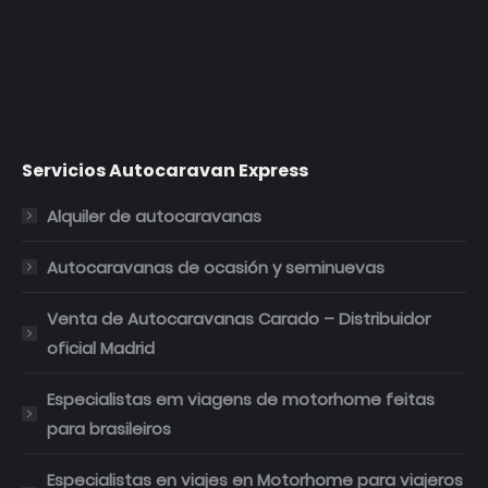
una
una
una
una
ventana
ventana
ventana
ventana
nueva
nueva
nueva
nueva
Servicios Autocaravan Express
Alquiler de autocaravanas
Autocaravanas de ocasión y seminuevas
Venta de Autocaravanas Carado – Distribuidor
oficial Madrid
Especialistas em viagens de motorhome feitas
para brasileiros
Especialistas en viajes en Motorhome para viajeros