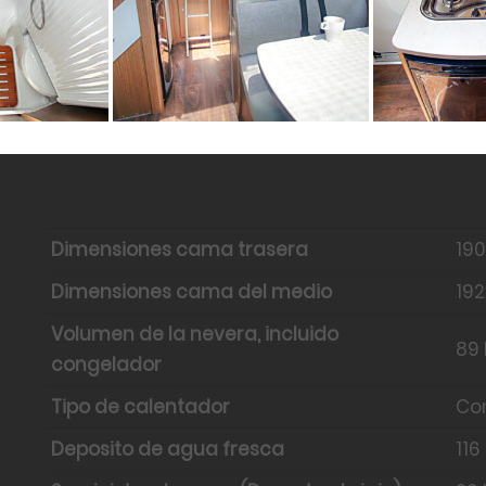
Dimensiones cama trasera
190
Dimensiones cama del medio
192
Volumen de la nevera, incluido
89 
congelador
Tipo de calentador
Co
Deposito de agua fresca
116 