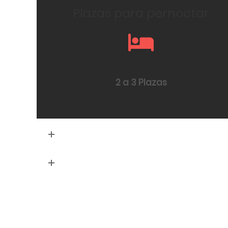
Plazas para pernoctar
2 a 3 Plazas
Información técnica
Extras incluidos