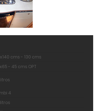
x140 cms - 130 cms
x65 - 45 cms OPT
litros
mbi 4
litros