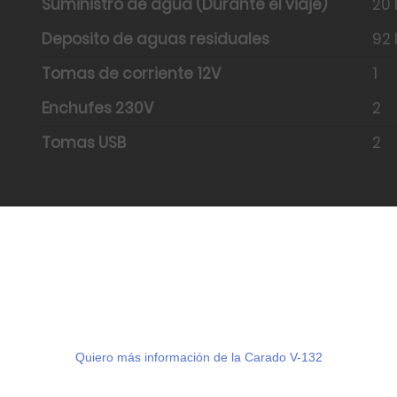
Suministro de agua (Durante el viaje)
20 
Deposito de aguas residuales
92 
Tomas de corriente 12V
1
Enchufes 230V
2
Tomas USB
2
Quiero más información de la Carado V-132