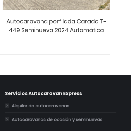
Autocaravana perfilada Carado T-
A
449 Seminueva 2024 Automática
Servicios Autocaravan Express
Alquiler de autocaravanas
Autocaravanas de ocasión y seminuevas