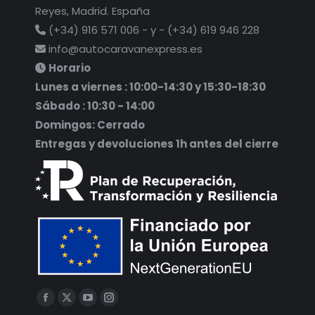
Reyes, Madrid. España
(+34) 916 571 006 - y - (+34) 619 946 228
info@autocaravanexpress.es
Horario
Lunes a viernes : 10:00-14:30 y 15:30-18:30
Sábado : 10:30 - 14:00
Domingos: Cerrado
Entregas y devoluciones 1h antes del cierre
Encuéntranos en:
Facebook
X
YouTube
Instagram