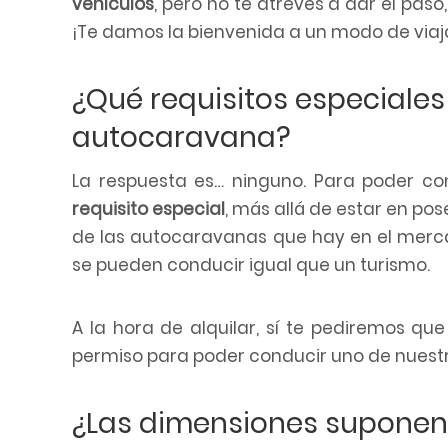
vehículos
, pero no te atreves a dar el pas
F10
¡Te damos la bienvenida a un modo de viaja
para
abrir
¿Qué requisitos especiales
un
menú
autocaravana?
de
La respuesta es… ninguno. Para poder c
accesibilidad.
requisito especial
, más allá de estar en pos
de las autocaravanas que hay en el merca
se pueden conducir igual que un turismo.
A la hora de alquilar, sí te pediremos q
permiso para poder conducir uno de nuestr
¿Las dimensiones suponen