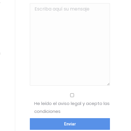
.
n
a
e
e
He leído el aviso legal y acepto las
condiciones