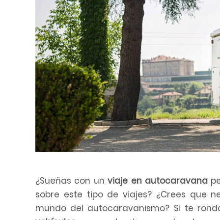
web
a
las
personas
con
discapacidad
visual
que
están
usando
un
lector
de
¿Sueñas con un
viaje en autocaravana
pe
pantalla;
sobre este tipo de viajes? ¿Crees que n
Presione
mundo del autocaravanismo? Si te rond
Control-