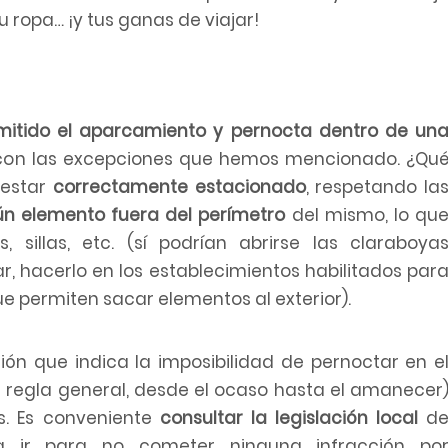
 ropa… ¡y tus ganas de viajar!
mitido el aparcamiento y pernocta dentro de un
 con las excepciones que hemos mencionado. ¿Qu
 estar
correctamente estacionado
, respetando la
gún elemento fuera del perímetro
del mismo, lo qu
, sillas, etc. (sí podrían abrirse las claraboya
r, hacerlo en los establecimientos habilitados par
e permiten sacar elementos al exterior).
ón que indica la imposibilidad de pernoctar en e
 regla general, desde el ocaso hasta el amanecer
s. Es conveniente
consultar la legislación local
d
ir para no cometer ninguna infracción po