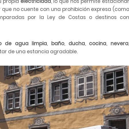
u propia
electricidad
, lo que nos permite estaciona
ar que no cuente con una prohibición expresa (com
amparadas por la Ley de Costas o destinos co
to de agua limpia
,
baño
,
ducha
,
cocina
,
nevera
utar de una estancia agradable.