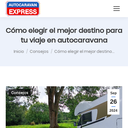
Nota:
Buscar:
este
sitio
web
Cómo elegir el mejor destino para
incluye
tu viaje en autocaravana
un
Estás aquí:
sistema
Inicio
Consejos
Cómo elegir el mejor destino…
de
accesibilidad.
Consejos
Sep
26
2024