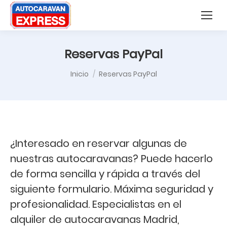
Nota:
Buscar:
este
sitio
web
Reservas PayPal
incluye
Estás aquí:
Inicio
Reservas PayPal
un
sistema
de
accesibilidad.
¿Interesado en reservar algunas de
nuestras autocaravanas? Puede hacerlo
de forma sencilla y rápida a través del
siguiente formulario. Máxima seguridad y
profesionalidad. Especialistas en el
alquiler de autocaravanas Madrid,