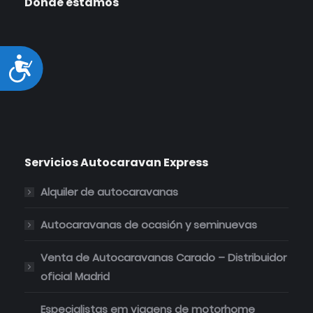
Donde estamos
se
se
se
se
abre
abre
abre
abre
en
en
en
en
una
una
una
una
Accesibilidad
ventana
ventana
ventana
ventana
nueva
nueva
nueva
nueva
Servicios Autocaravan Express
Alquiler de autocaravanas
Autocaravanas de ocasión y seminuevas
Venta de Autocaravanas Carado – Distribuidor
oficial Madrid
Especialistas em viagens de motorhome