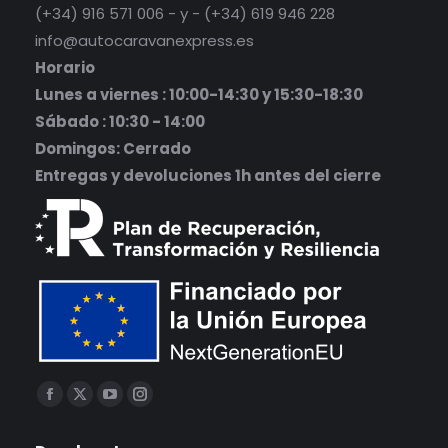
(+34) 916 571 006 - y - (+34) 619 946 228
info@autocaravanexpress.es
Horario
Lunes a viernes : 10:00-14:30 y 15:30-18:30
Sábado : 10:30 - 14:00
Domingos: Cerrado
Entregas y devoluciones 1h antes del cierre
Encuéntranos en:
Facebook
X
YouTube
Instagram
página
página
página
página