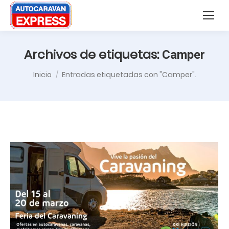
Nota:
Buscar:
este
sitio
web
Archivos de etiquetas:
Camper
incluye
Estás aquí:
Inicio
Entradas etiquetadas con "Camper".
un
sistema
de
accesibilidad.