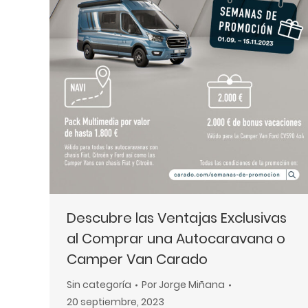
web
a
las
personas
con
discapacidad
visual
que
están
usando
un
Descubre las Ventajas Exclusivas
lector
al Comprar una Autocaravana o
de
Camper Van Carado
pantalla;
Presione
Sin categoría
Por
Jorge Miñana
Control-
20 septiembre, 2023