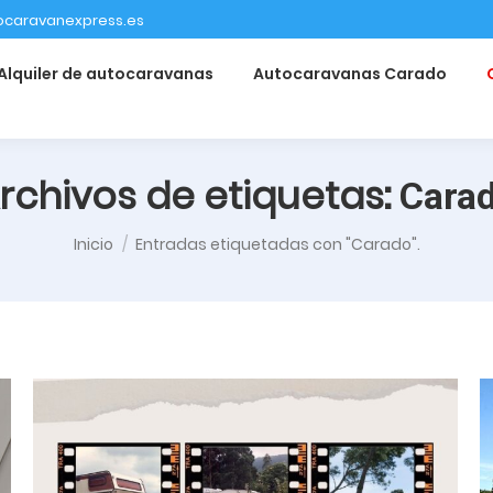
ocaravanexpress.es
Alquiler de autocaravanas
Autocaravanas Carado
rchivos de etiquetas:
Cara
Estás aquí:
Inicio
Entradas etiquetadas con "Carado".