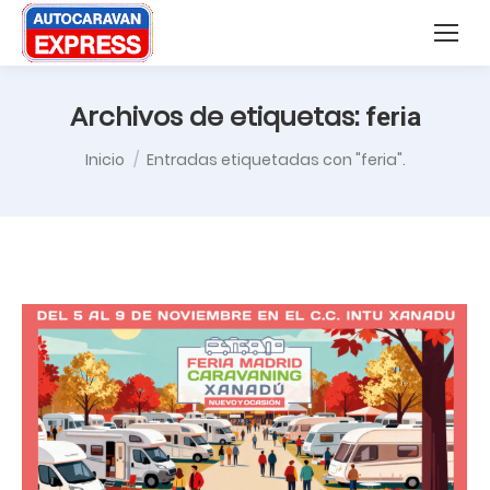
Nota:
Buscar:
este
sitio
web
Archivos de etiquetas:
feria
incluye
Estás aquí:
Inicio
Entradas etiquetadas con "feria".
un
sistema
de
accesibilidad.