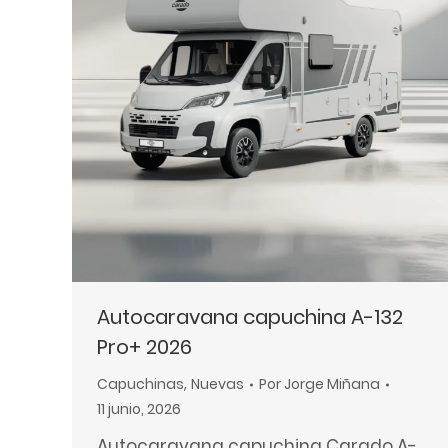
web
a
las
personas
con
discapacidad
visual
que
están
usando
un
Autocaravana capuchina A-132
lector
Pro+ 2026
de
pantalla;
Capuchinas
,
Nuevas
Por
Jorge Miñana
Presione
11 junio, 2026
Control-
Autocaravana capuchina Carado A-