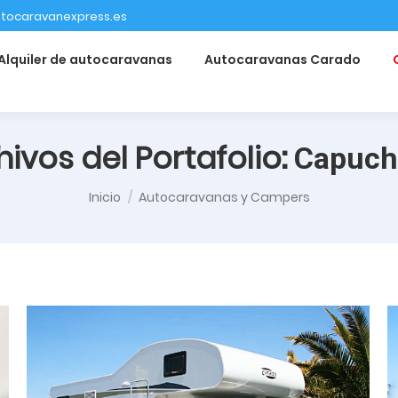
tocaravanexpress.es
Alquiler de autocaravanas
Autocaravanas Carado
hivos del Portafolio:
Capuch
Estás aquí:
Inicio
Autocaravanas y Campers