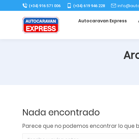
Nota:
info@aut
(+34) 916 571 006
(+34) 619 946 228
este
Autocaravan Express
sitio
web
incluye
un
Arc
sistema
de
accesibilidad.
Presione
Control-
F11
para
Nada encontrado
ajustar
el
Parece que no podemos encontrar lo que b
sitio
Buscar: