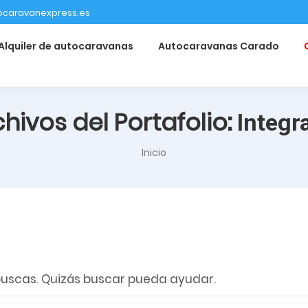
ocaravanexpress.es
Alquiler de autocaravanas
Autocaravanas Carado
hivos del Portafolio:
Integr
Estás aquí:
Inicio
uscas. Quizás buscar pueda ayudar.