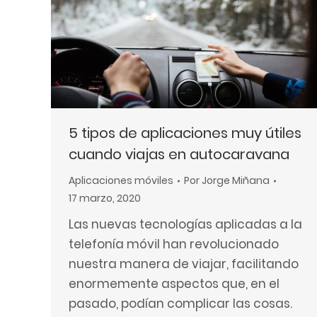
web
a
las
personas
con
discapacidad
visual
5 tipos de aplicaciones muy útiles
que
cuando viajas en autocaravana
están
Aplicaciones móviles
Por
Jorge Miñana
usando
17 marzo, 2020
un
Las nuevas tecnologías aplicadas a la
lector
telefonía móvil han revolucionado
de
nuestra manera de viajar, facilitando
pantalla;
enormemente aspectos que, en el
Presione
pasado, podían complicar las cosas.
Control-